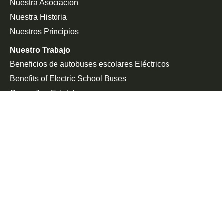
Nuestra Asociación
Nuestra Historia
Nuestros Principios
Nuestro Trabajo
Beneficios de autobuses escolares Eléctricos
Benefits of Electric School Buses
Campañas Estatales
Defensa De La Federación
Sala De Prensa
En Las Noticias
Comunicado De Prensa
Únete a la Lucha
Peticiones
Eventos