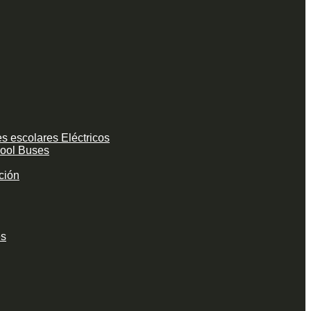
s escolares Eléctricos
hool Buses
ción
es