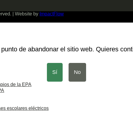
served. | Website by
ImpactFlow
 punto de abandonar el sitio web. Quieres cont
Sí
No
pios de la EPA
PA
es escolares eléctricos