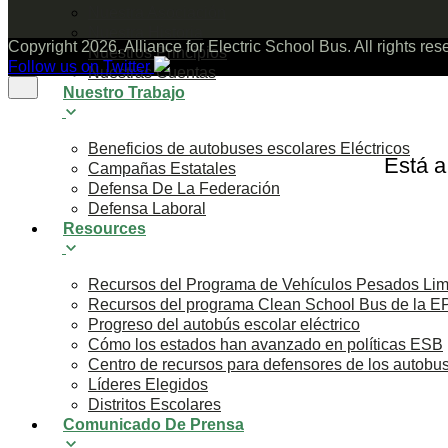
Nuestra Asociación
Nuestra Historia
Copyright 2026, Alliance for Electric School Bus. All rights re
Nuestros Principios
Follow us on Twitter
Nuestras Cuentas
Nuestro Trabajo
Beneficios de autobuses escolares Eléctricos
Está a
Campañas Estatales
Defensa De La Federación
Defensa Laboral
Resources
Recursos del Programa de Vehículos Pesados Lim
Recursos del programa Clean School Bus de la E
Progreso del autobús escolar eléctrico
Cómo los estados han avanzado en políticas ESB
Centro de recursos para defensores de los autobus
Líderes Elegidos
Distritos Escolares
Comunicado De Prensa