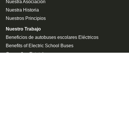
Nuestra Asociación
Nuestra Historia
Nuestros Principios
Nuestro Trabajo
Beneficios de autobuses escolares Eléctricos
Benefits of Electric School Buses
Campañas Estatales
Defensa De La Federación
Sala De Prensa
En Las Noticias
Comunicado De Prensa
Únete a la Lucha
Peticiones
Eventos