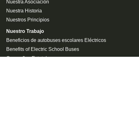
Nuestra Asociación
Nuestra Historia
Nuestros Principios
Nuestro Trabajo
Beneficios de autobuses escolares Eléctricos
Benefits of Electric School Buses
Campañas Estatales
Defensa De La Federación
Sala De Prensa
En Las Noticias
Comunicado De Prensa
Únete a la Lucha
Peticiones
Eventos