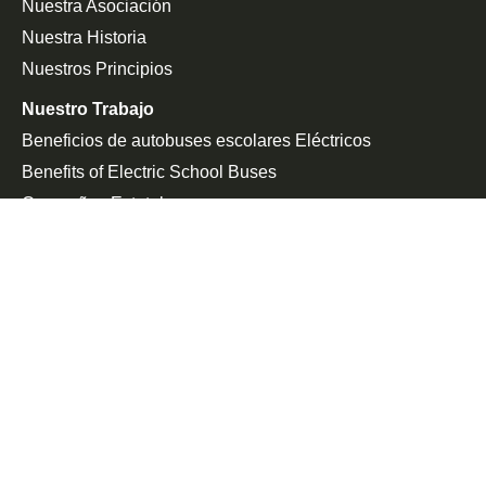
Nuestra Asociación
Nuestra Historia
Nuestros Principios
Nuestro Trabajo
Beneficios de autobuses escolares Eléctricos
Benefits of Electric School Buses
Campañas Estatales
Defensa De La Federación
Sala De Prensa
En Las Noticias
Comunicado De Prensa
Únete a la Lucha
Peticiones
Eventos