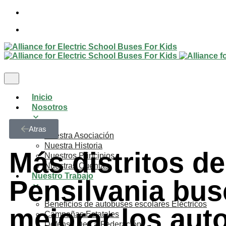
Inicio
Nosotros
Atras
Nuestra Asociación
Nuestra Historia
Más distritos de
Nuestros Principios
Nuestras Cuentas
Nuestro Trabajo
Pensilvania bu
Beneficios de autobuses escolares Eléctricos
mejorar los aut
Campañas Estatales
Defensa De La Federación