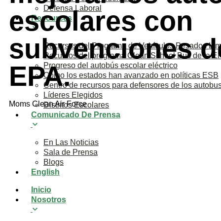
Defensa Laboral
escolares con
Resources
subvenciones de
Recursos del Programa de Vehículos Pesados Lim
Recursos del programa Clean School Bus de la E
EPA.
Progreso del autobús escolar eléctrico
Cómo los estados han avanzado en políticas ESB
Centro de recursos para defensores de los autobus
Líderes Elegidos
Moms Clean Air Force
Distritos Escolares
Comunicado De Prensa
En Las Noticias
Sala de Prensa
Blogs
English
Inicio
Nosotros