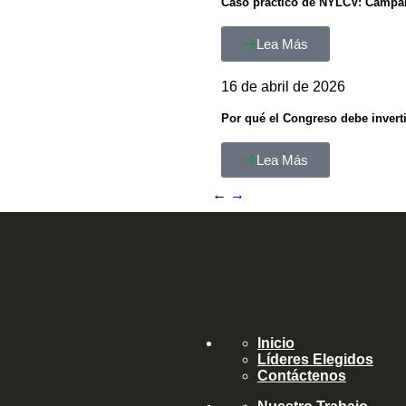
Caso práctico de NYLCV: Campañ
Lea Más
16 de abril de 2026
Por qué el Congreso debe inverti
Lea Más
←
→
pios de la EPA
PA
es escolares eléctricos
Inicio
Líderes Elegidos
Contáctenos