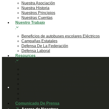
Nuestra Asociación
Nuestra Historia
Nuestros Principios
Nuestras Cuentas
Nuestro Trabajo
Beneficios de autobuses escolares Eléctricos
Campañas Estatales
Defensa De La Federación
Defensa Laboral
Resources
Recursos del Programa de Vehículos Pesados Lim
Recursos del programa Clean School Bus de la E
Progreso del autobús escolar eléctrico
Cómo los estados han avanzado en políticas ESB
Centro de recursos para defensores de los autobus
Líderes Elegidos
Distritos Escolares
Comunicado De Prensa