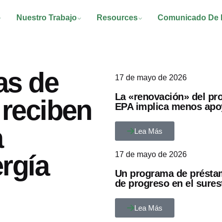
Nuestro Trabajo
Resources
Comunicado De 
as de
17 de mayo de 2026
La «renovación» del pr
 reciben
EPA implica menos apoy
a
Lea Más
rgía
17 de mayo de 2026
Un programa de préstam
de progreso en el sures
Lea Más