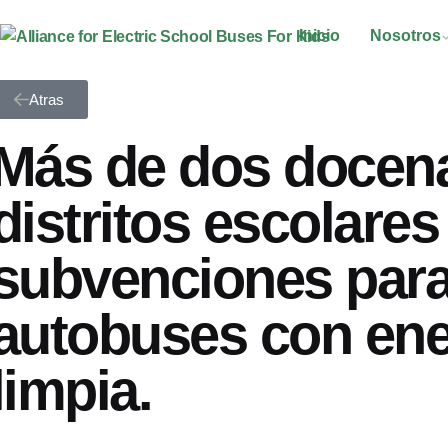
Inicio
Nosotros
Atras
Más de dos docen
distritos escolares
subvenciones par
autobuses con ene
limpia.