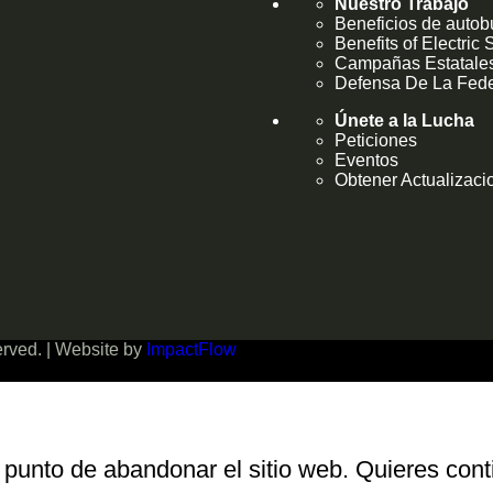
Nuestro Trabajo
Beneficios de autob
Benefits of Electric
Campañas Estatale
Defensa De La Fede
Únete a la Lucha
Peticiones
Eventos
Obtener Actualizaci
served. | Website by
ImpactFlow
 punto de abandonar el sitio web. Quieres cont