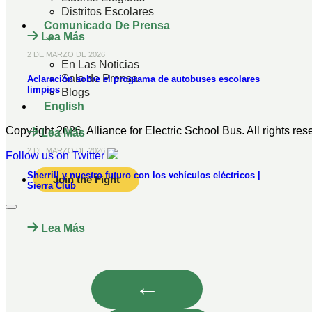
Distritos Escolares
Comunicado De Prensa
Lea Más
2 DE MARZO DE 2026
En Las Noticias
Sala de Prensa
Aclaración sobre el programa de autobuses escolares
limpios
Blogs
English
Copyright 2026, Alliance for Electric School Bus. All rights re
Lea Más
2 DE MARZO DE 2026
Follow us on Twitter
Sherrill y nuestro futuro con los vehículos eléctricos |
Join the Fight
Sierra Club
Lea Más
←