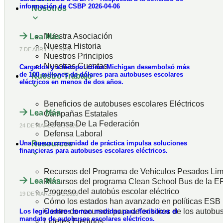
información de CSBP 2026-04-06
Nosotros
Nuestra Asociación
Lea Más
Nuestra Historia
7 DE ABRIL DE 2026
Nuestros Principios
Nuestras Cuentas
Cargados y a tiempo: cómo Michigan desembolsó más
de 100 millones de dólares para autobuses escolares
Nuestro Trabajo
eléctricos en menos de dos años.
Beneficios de autobuses escolares Eléctricos
Lea Más
Campañas Estatales
Defensa De La Federación
24 DE MARZO DE 2026
Defensa Laboral
Una nueva comunidad de práctica impulsa soluciones
Resources
financieras para autobuses escolares eléctricos.
Recursos del Programa de Vehículos Pesados Lim
Lea Más
Recursos del programa Clean School Bus de la E
Progreso del autobús escolar eléctrico
19 DE MARZO DE 2026
Cómo los estados han avanzado en políticas ESB
Centro de recursos para defensores de los autobus
Los legisladores toman medidas para flexibilizar el
mandato de autobuses escolares eléctricos.
Líderes Elegidos