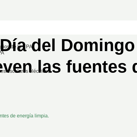
 Día del Domingo
pios de la EPA
PA
ven las fuentes 
es escolares eléctricos
tes de energía limpia.