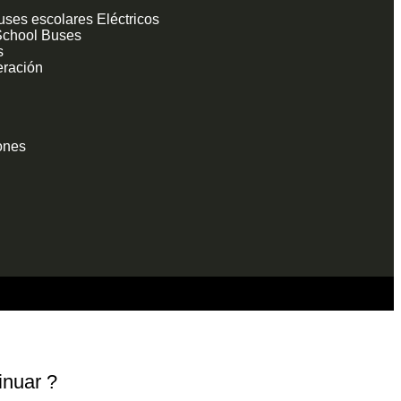
uses escolares Eléctricos
 School Buses
s
ración
ones
inuar ?