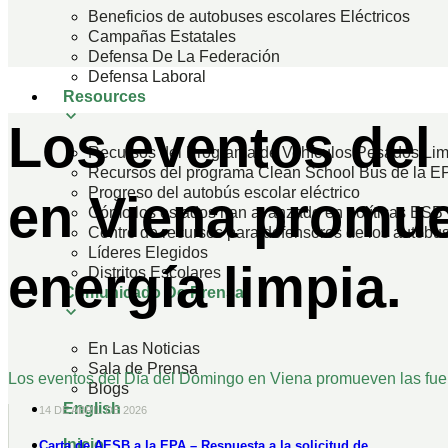
Beneficios de autobuses escolares Eléctricos
Campañas Estatales
Defensa De La Federación
Defensa Laboral
Resources
Los eventos del
Recursos del Programa de Vehículos Pesados Lim
Recursos del programa Clean School Bus de la E
Progreso del autobús escolar eléctrico
en Viena promue
Cómo los estados han avanzado en políticas ESB
Centro de recursos para defensores de los autobus
Líderes Elegidos
energía limpia.
Distritos Escolares
Comunicado De Prensa
En Las Noticias
Sala de Prensa
Los eventos del Día del Domingo en Viena promueven las fuen
Blogs
English
14 DE ABRIL DE 2026
Inicio
Carta de AESB a la EPA – Respuesta a la solicitud de