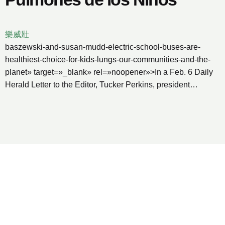
樂威壯
baszewski-and-susan-mudd-electric-school-buses-are-
healthiest-choice-for-kids-lungs-our-communities-and-the-
planet» target=»_blank» rel=»noopener»>In a Feb. 6 Daily
Herald Letter to the Editor, Tucker Perkins, president…