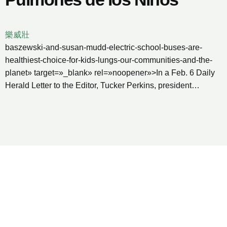
樂威壯
baszewski-and-susan-mudd-electric-school-buses-are-
healthiest-choice-for-kids-lungs-our-communities-and-the-
planet» target=»_blank» rel=»noopener»>In a Feb. 6 Daily
Herald Letter to the Editor, Tucker Perkins, president…