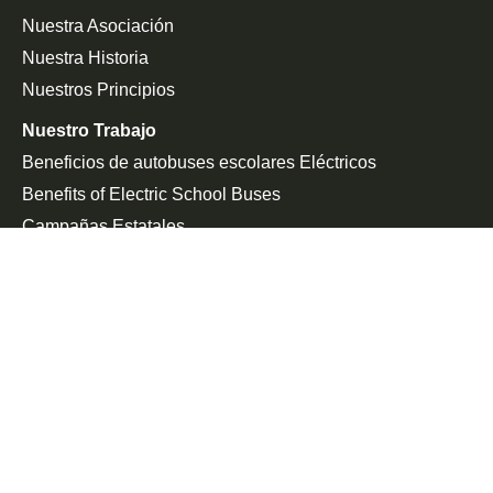
Nuestra Asociación
Nuestra Historia
Nuestros Principios
Nuestro Trabajo
Beneficios de autobuses escolares Eléctricos
Benefits of Electric School Buses
Campañas Estatales
Defensa De La Federación
Sala De Prensa
En Las Noticias
Comunicado De Prensa
Únete a la Lucha
Peticiones