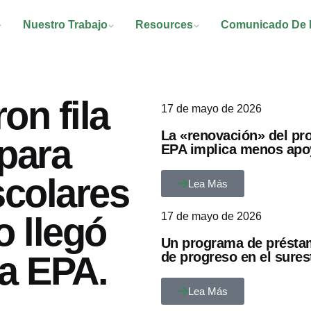
Nuestro Trabajo
Resources
Comunicado De 
on fila
17 de mayo de 2026
La «renovación» del pr
 para
EPA implica menos apoy
scolares
Lea Más
 llegó
17 de mayo de 2026
Un programa de préstam
la EPA.
de progreso en el sures
Lea Más