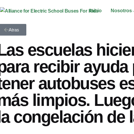
Inicio
Nosotros
Atras
Las escuelas hicier
para recibir ayuda
tener autobuses e
más limpios. Luego
la congelación de 