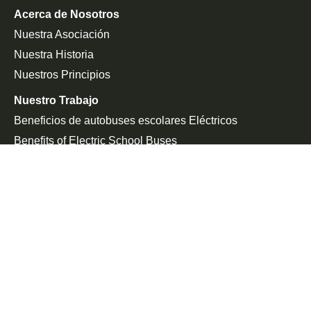
Acerca de Nosotros
Nuestra Asociación
Nuestra Historia
Nuestros Principios
Nuestro Trabajo
Beneficios de autobuses escolares Eléctricos
Benefits of Electric School Buses
Campañas Estatales
Defensa De La Federación
Sala De Prensa
En Las Noticias
Comunicado De Prensa
Únete a la Lucha