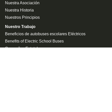
Nuestra Asociación
Nuestra Historia
Nuestros Principios
Nuestro Trabajo
Beneficios de autobuses escolares Eléctricos
Benefits of Electric School Buses
Campañas Estatales
Defensa De La Federación
Sala De Prensa
En Las Noticias
Comunicado De Prensa
Únete a la Lucha
Peticiones