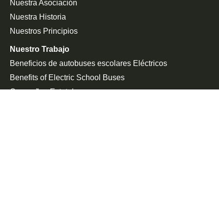
Nuestra Asociación
Nuestra Historia
Nuestros Principios
Nuestro Trabajo
Beneficios de autobuses escolares Eléctricos
Benefits of Electric School Buses
Campañas Estatales
Defensa De La Federación
Sala De Prensa
En Las Noticias
Comunicado De Prensa
Únete a la Lucha
Peticiones
Eventos