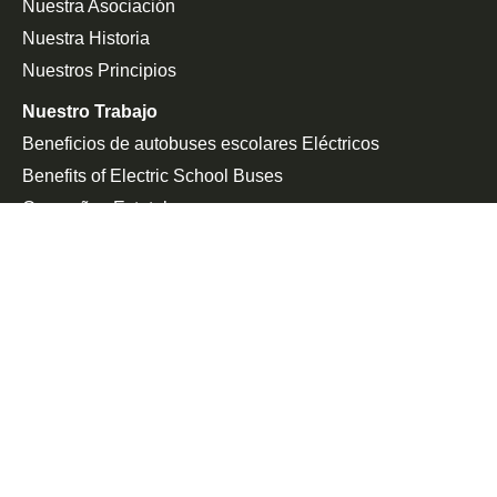
Nuestra Asociación
Nuestra Historia
Nuestros Principios
Nuestro Trabajo
Beneficios de autobuses escolares Eléctricos
Benefits of Electric School Buses
Campañas Estatales
Defensa De La Federación
Sala De Prensa
En Las Noticias
Comunicado De Prensa
Únete a la Lucha
Peticiones
Eventos