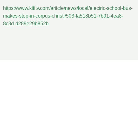
https://www.kiiitv.com/article/news/local/electric-school-bus-
makes-stop-in-corpus-christi/503-fa518b51-7b91-4ea8-
8c8d-d289e29b852b