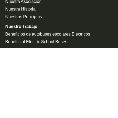
Nuestra Asociación
Nuestra Historia
Nuestros Principios
Nuestro Trabajo
Beneficios de autobuses escolares Eléctricos
Benefits of Electric School Buses
Campañas Estatales
Defensa De La Federación
Sala De Prensa
En Las Noticias
Comunicado De Prensa
Únete a la Lucha
Peticiones
Eventos