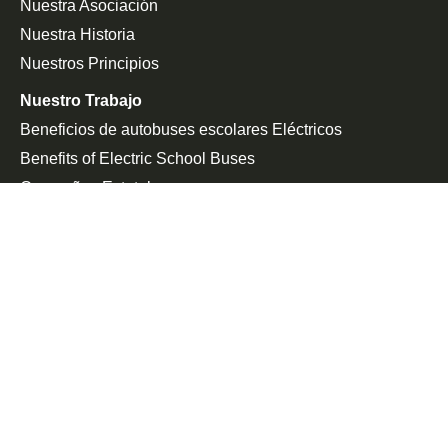
Nuestra Asociación
Nuestra Historia
Nuestros Principios
Nuestro Trabajo
Beneficios de autobuses escolares Eléctricos
Benefits of Electric School Buses
Campañas Estatales
Defensa De La Federación
Sala De Prensa
En Las Noticias
Comunicado De Prensa
Únete a la Lucha
Peticiones
Eventos