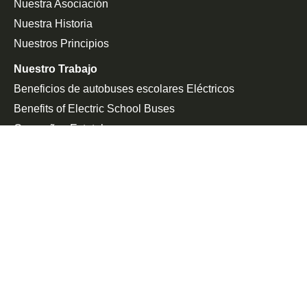
Nuestra Asociación
Nuestra Historia
Nuestros Principios
Nuestro Trabajo
Beneficios de autobuses escolares Eléctricos
Benefits of Electric School Buses
Campañas Estatales
Defensa De La Federación
Sala De Prensa
En Las Noticias
Comunicado De Prensa
Únete a la Lucha
Peticiones
Eventos